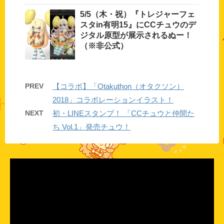
5/5（木・祝）『トレジャーフェ
スタin有明15』にCCチュウのデ
ジタル原型が展示されるぬー！
（※非公式）
PREV
【コラボ】「Otakuthon（オタクソン）
2018」コラボレーションイラスト！
NEXT
初・LINEスタンプ！ 「CCチュウと仲間た
ち Vol.1」発売チュウ！