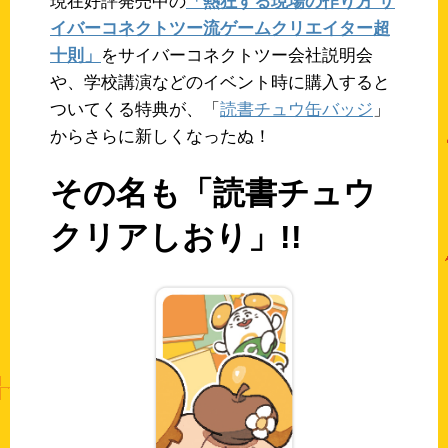
現在好評発売中の
「熱狂する現場の作り方 サ
イバーコネクトツー流ゲームクリエイター超
十則」
をサイバーコネクトツー会社説明会
や、学校講演などのイベント時に購入すると
ついてくる特典が、「
読書チュウ缶バッジ
」
からさらに新しくなったぬ！
その名も「読書チュウ
クリアしおり」!!