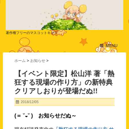
著作権フリーのマスコットキャラ
MENU
ホーム
>
お知らせ
>
【イベント限定】松山洋 著「熱
狂する現場の作り方」の新特典
クリアしおりが登場だぬ!!
2018/12/05
(＝ ˘◒˘ ) お知らせだぬ～