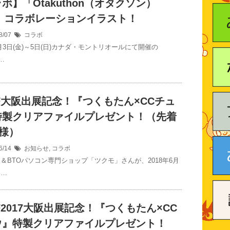
ボ】「Otakuthon（オタクソン）
8」コラボレーションイラスト！
8/07
コラボ
8月3日(金)～5日(日)カナダ・モントリオールにて開催の
 …
F大阪出展記念！『つくもたん×CCチュ
特製クリアファイルプレゼント！（先着
名様）
6/14
お知らせ
,
コラボ
ツ＆BTOパソコン専門ショップ「ツクモ」さんが、2018年6月
 …
F2017大阪出展記念！『つくもたん×CC
ウ』特製クリアファイルプレゼント！