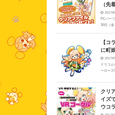
（先着
2017/0
PCパー
30日（金
【コ
に町
2017/0
ドリコム
ーローズX
クリ
イズ
ウコラ