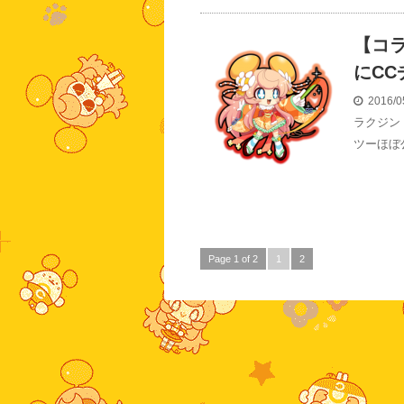
【コ
にC
2016/0
ラクジン
ツーほぼ
Page 1 of 2
1
2