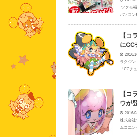
2017/0
ツクモ福
パソコン
【コ
にCC
2016/1
ラクジン
「CCチ
【コラ
ウが
2016/0
株式会社
ムコエン