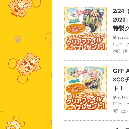
2/2
202
特製
2020/0
PCパー
24日（月
GFF
×C
ト！
2019/0
PCパー
9日（土）