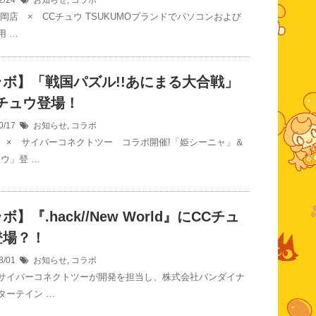
2/24
お知らせ
,
コラボ
岡店 × CCチュウ TSUKUMOブランドでパソコンおよび
用 …
ラボ】「戦国パズル!!あにまる大合戦」
チュウ登場！
0/17
お知らせ
,
コラボ
 × サイバーコネクトツー コラボ開催!「姫シーニャ」＆
ュウ」登 …
ボ】『.hack//New World』にCCチュ
登場？！
8/01
お知らせ
,
コラボ
サイバーコネクトツーが開発を担当し、株式会社バンダイナ
ターテイン …