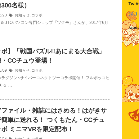
Twitt
300名様）
@c
6/20
お知らせ
,
コラボ
ツ＆BTOパソコン専門ショップ「ツクモ」さんが、2017年6月
face
 …
ラボ】「戦国パズル!!あにまる大合戦」
娘・CCチュウ登場！
5/09
お知らせ
,
コラボ
×ラグジン×サイバーコネクトツーコラボ開催！ フルボッコヒ
 ＆ …
アファイル・雑誌にはさめる！はがきサ
で簡単に送れる！ つくもたん・CCチュ
ボ ミニマVRを限定配布！