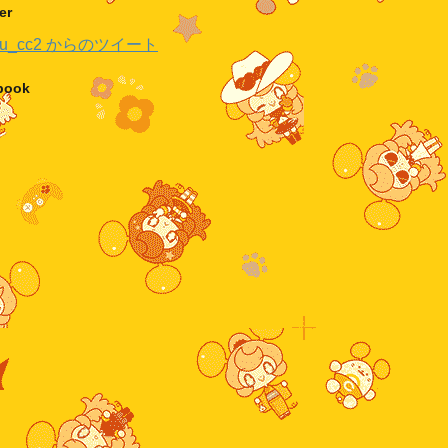
er
hu_cc2 からのツイート
book