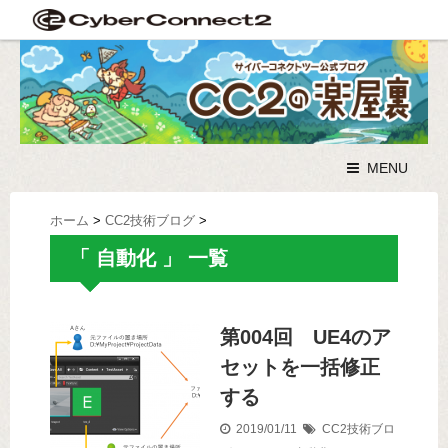
MENU
ホーム
>
CC2技術ブログ
>
「 自動化 」 一覧
第004回 UE4のア
セットを一括修正
する
2019/01/11
CC2技術ブロ