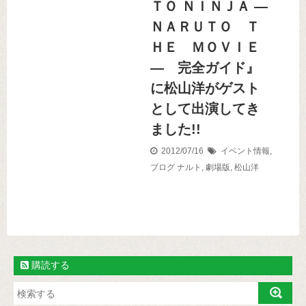
ＴＯ ＮＩＮＪＡ —
ＮＡＲＵＴＯ Ｔ
ＨＥ ＭＯＶＩＥ
— 完全ガイド』
に松山洋がゲスト
として出演してき
ました!!
2012/07/16
イベント情報
,
ブログ
ナルト
,
劇場版
,
松山洋
購読する