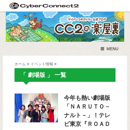
MENU
ホーム
>
イベント情報
>
「 劇場版 」 一覧
今年も熱い劇場版
「ＮＡＲＵＴＯ－
ナルト－」！テレ
ビ東京『ＲＯＡＤ