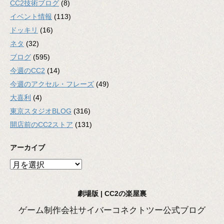
CC2技術ブログ
(8)
イベント情報
(113)
ドッキリ
(16)
ネタ
(32)
ブログ
(595)
今週のCC2
(14)
今週のアクセル・フレーズ
(49)
大喜利
(4)
東京スタジオBLOG
(316)
開店前のCC2ストア
(131)
アーカイブ
ア
ー
カ
劇場版 | CC2の楽屋裏
イ
ブ
ゲーム制作会社サイバーコネクトツー公式ブログ