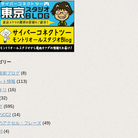
ゴリー
2技術ブログ
(8)
ント情報
(113)
キリ
(16)
(32)
グ
(595)
のCC2
(14)
のアクセル・フレーズ
(49)
利
(4)