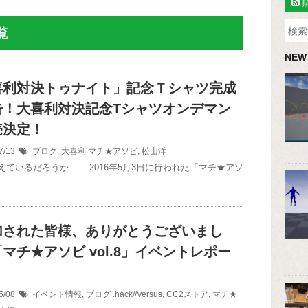
覧
NEW
喜利対決トゥナイト」記念Ｔシャツ完成
告！大喜利対決記念Tシャツオンデマン
売決定！
7/13
ブログ
,
大喜利
マチ★アソビ
,
松山洋
えているだろうか…… 2016年5月3日に行われた「マチ★アソ
加された皆様、ありがとうございまし
マチ★アソビ vol.8」イベントレポー
5/08
イベント情報
,
ブログ
.hack//Versus
,
CC2ストア
,
マチ★