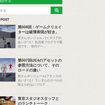
購読する
 POST
第008回：ゲームクリエイ
ターは破壊表現が好き。
皆さんボンジョルノ(イタリアの
あいさつ)！ 乱読派プログラマ親
泊です。 現代ゲー…
第007回UE4のアセットの
参照方法について、その
ロードの違い
皆さんボンジュール(フランスの
あいさつ)！ ランダムのスペルが
覚えられないプログ…
東京スタジオスタッフと
のランチトーーク