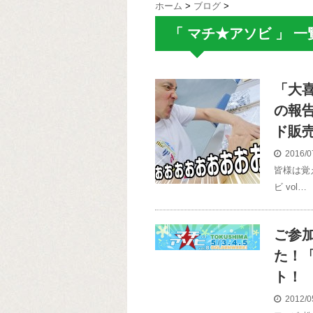
ホーム
>
ブログ
>
「 マチ★アソビ 」 一
「大
の報
ド販
2016/0
皆様は覚
ビ vol…
ご参
た！「
ト！
2012/0