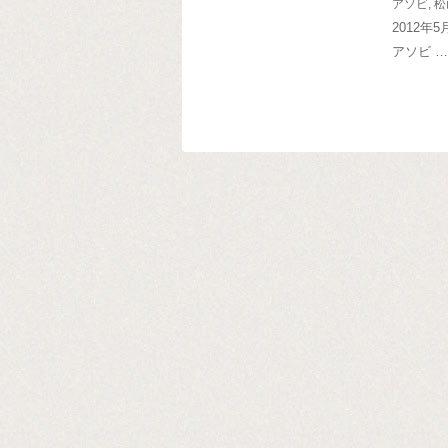
アソビ
,
松
2012
アソビ …