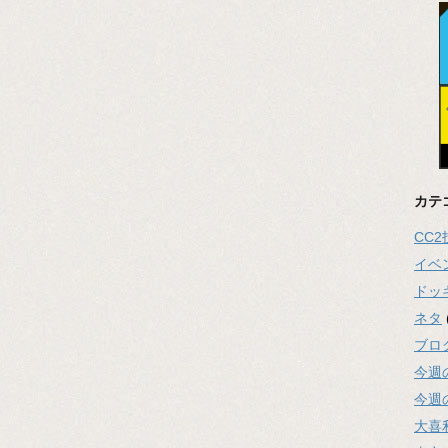
カテ
CC
イベ
ドッ
ネタ
ブロ
今週
今週
大喜