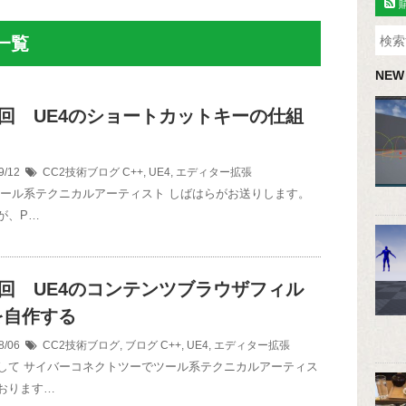
一覧
NEW
3回 UE4のショートカットキーの仕組
9/12
CC2技術ブログ
C++
,
UE4
,
エディター拡張
ツール系テクニカルアーティスト しばはらがお送りします。
が、P…
1回 UE4のコンテンツブラウザフィル
を自作する
8/06
CC2技術ブログ
,
ブログ
C++
,
UE4
,
エディター拡張
して サイバーコネクトツーでツール系テクニカルアーティス
おります…