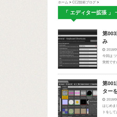
ホーム
>
CC2技術ブログ
>
「 エディター拡張 」 
第00
み
2018/0
今回は 
突然です
第00
ター
2018/0
はじめま
トをして