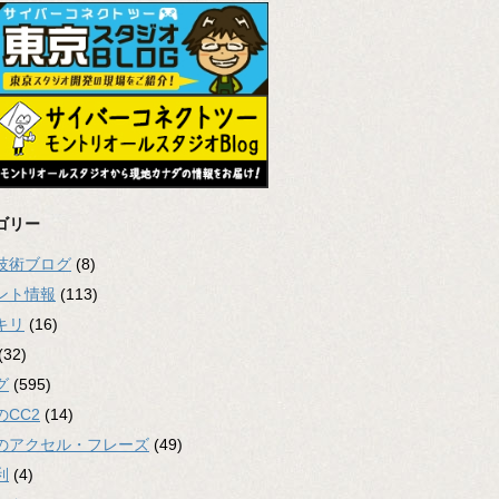
ゴリー
2技術ブログ
(8)
ント情報
(113)
キリ
(16)
(32)
グ
(595)
のCC2
(14)
のアクセル・フレーズ
(49)
利
(4)