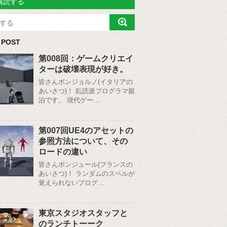
購読する
 POST
第008回：ゲームクリエイ
ターは破壊表現が好き。
皆さんボンジョルノ(イタリアの
あいさつ)！ 乱読派プログラマ親
泊です。 現代ゲー…
第007回UE4のアセットの
参照方法について、その
ロードの違い
皆さんボンジュール(フランスの
あいさつ)！ ランダムのスペルが
覚えられないプログ…
東京スタジオスタッフと
のランチトーーク