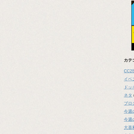
カテ
CC
イベ
ドッ
ネタ
ブロ
今週
今週
大喜