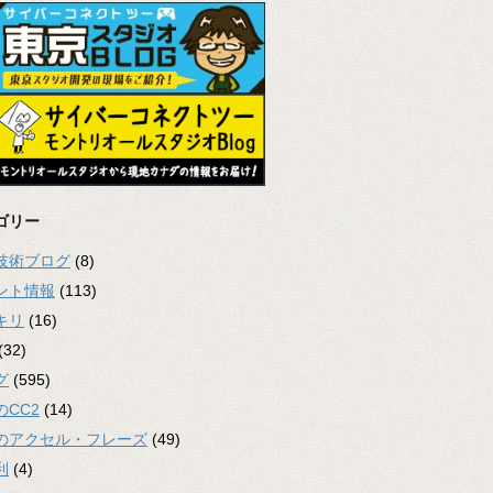
ゴリー
2技術ブログ
(8)
ント情報
(113)
キリ
(16)
(32)
グ
(595)
のCC2
(14)
のアクセル・フレーズ
(49)
利
(4)