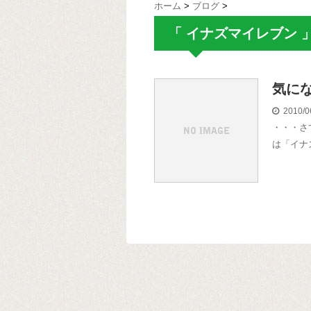
ホーム
>
ブログ
>
「 イナズマイレブン 
気に
2010/0
・・・さ
は「イナ