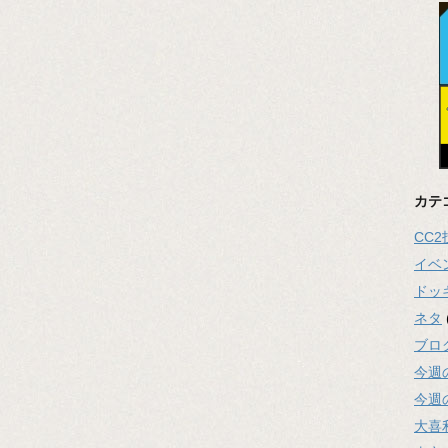
カテ
CC
イベ
ドッ
ネタ
ブロ
今週
今週
大喜