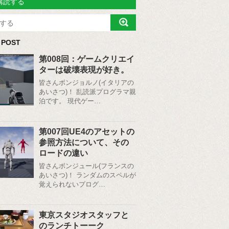
購読する
 POST
第008回：ゲームクリエイ
ターは破壊表現が好き。
皆さんボンジョルノ(イタリアの
あいさつ)！ 乱読派プログラマ親
泊です。 現代ゲー…
第007回UE4のアセットの
参照方法について、その
ロードの違い
皆さんボンジュール(フランスの
あいさつ)！ ランダムのスペルが
覚えられないプログ…
東京スタジオスタッフと
のランチトーーク