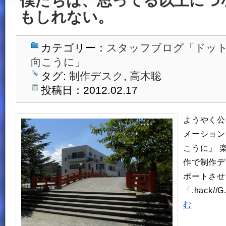
僕たちは、思ってる以上につ
もしれない。
カテゴリー：
スタッフブログ「ドッ
向こうに」
タグ:
制作デスク
,
高木聡
投稿日：2012.02.17
ようやく公
メーション
こうに」 
作で制作デ
ポートさせ
「.hack//
む