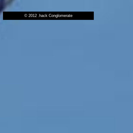
© 2012 .hack Conglomerate