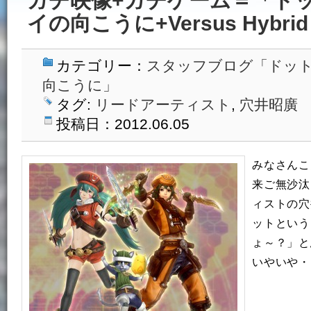
ガチ映像+ガチゲーム＝「ドッ
イの向こうに+Versus Hybrid
カテゴリー：
スタッフブログ「ドッ
向こうに」
タグ:
リードアーティスト
,
穴井昭廣
投稿日：2012.06.05
みなさんこん
来ご無沙汰
ィストの穴
ットという
ょ～？」と
いやいや・