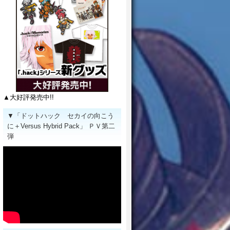
▲大好評発売中!!
▼「ドットハック セカイの向こう
に＋Versus Hybrid Pack」 ＰＶ第二
弾