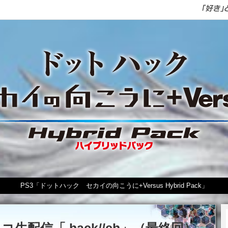
PS3「ドットハック セカイの向こうに+Versus Hybrid Pack」