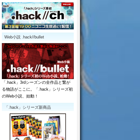
Web小説 .hack//bullet
「.hack」3rdシーズンの全作品と繋が
る物語がここに。「.hack」シリーズ初
のWeb小説、始動！
「.hack」シリーズ新商品