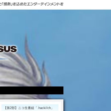
【第2部】ニコ生番組「.hack//ch」