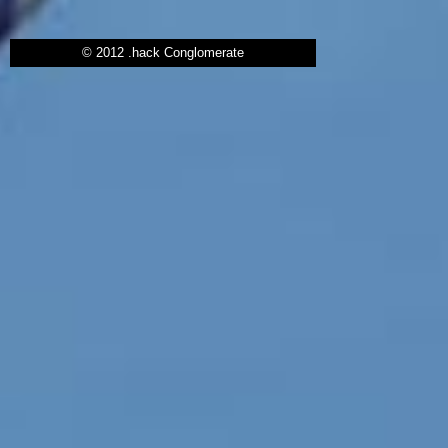
© 2012 .hack Conglomerate