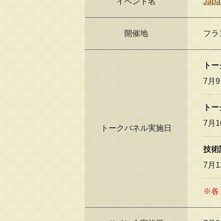
イベント名
Japa
開催地
フラ
トー
7月
トー
7月
トークパネル実施日
技術
7月
※各