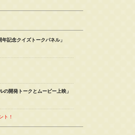
 周年記念クイズトークパネル」
ルの開発トークとムービー上映」
ント！