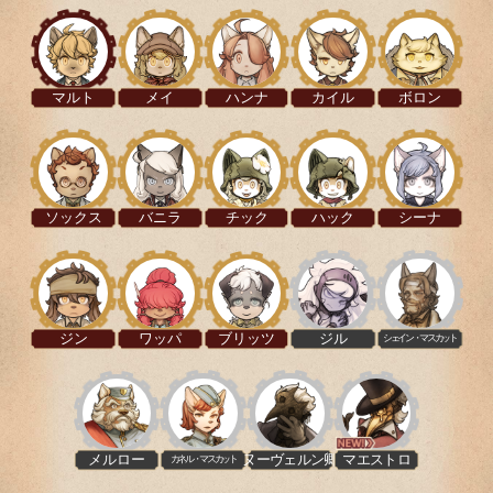
マルト
メイ
ハンナ
カイル
ボロン
ソックス
バニラ
チック
ハック
シーナ
ジン
ワッパ
ブリッツ
ジル
シェイン・マスカット
メルロー
ヌーヴェルン卿
マエストロ
カネル・マスカット