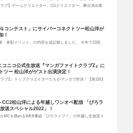
ラブ】ゲームクリエイター、CGクリエイター、舞台演出家
ＣＧコンテスト」にサイバーコネクトツー松山洋が
加！
作品展・表彰イベント」の内容を追記致しました。 今年で22回
1時〜ニコニコ公式生放送『マンガファイトクラブZ』に
トツー 松山洋がゲスト出演決定！
ラブZ』トップクリエイターたちがマンガで対決！【第1回】
3:00～CC2松山洋による年越しワンオペ配信 「ぴろラ
放送スペシャル2022」！
がMCを務めるWEB番組「ぴろライブ！」の年越し生放送ス