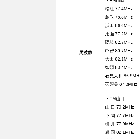
・FM山陰
松江 77.4MHz
鳥取 78.8MHz
浜田 86.6MHz
用瀬 77.2MHz
隠岐 82.7MHz
邑智 80.7MHz
周波数
大田 82.1MHz
智頭 83.4MHz
石見大和 86.9MH
羽須美 87.3MHz
・FM山口
山 口 79.2MHz
下 関 77.7MHz
柳 井 77.9MHz
岩 国 82.1MHz