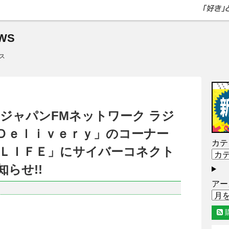
WS
ス
0～ ジャパンFMネットワーク ラジ
Ｄｅｌｉｖｅｒｙ」のコーナー
カテ
草”ＬＩＦＥ」にサイバーコネクト
らせ!!
アー