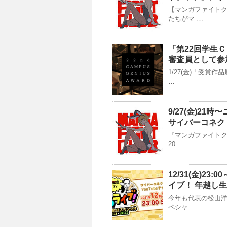
【マンガファイトク
たちがマ …
「第22回学生
審査員として参
1/27(金)「受賞
…
9/27(金)2
サイバーコネク
『マンガファイトク
20 …
12/31(金)2
イブ！ 年越し生
今年も代表の松山洋
ペシャ …