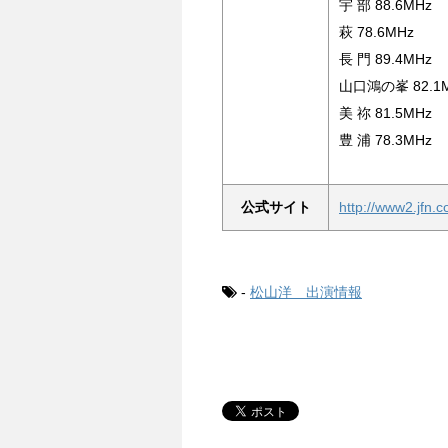
宇 部 88.6MHz
萩 78.6MHz
長 門 89.4MHz
山口鴻の峯 82.1
美 祢 81.5MHz
豊 浦 78.3MHz
公式サイト
http://www2.jfn.c
-
松山洋 出演情報