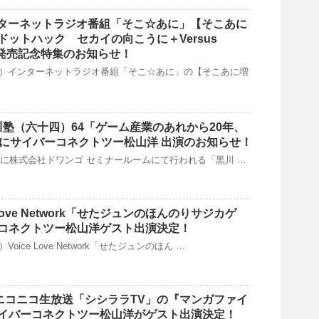
インターネットラジオ番組「そこ☆あに」【そこあに
ドットハック セカイの向こうに＋Versus
ck』発売記念特集のお知らせ！
日（木）インターネットラジオ番組「そこ☆あに」の【そこあに増
黒川塾（六十四）64「ゲーム産業のあれから20年、
」にサイバーコネクトツー松山洋 出演のお知らせ！
日(月)に株式会社ドワンゴ セミナールームにて行われる「黒川 …
ce Love Network「せたジュンのほんのりサジカゲ
コネクトツー松山洋ゲスト出演決定！
）Voice Love Network「せたジュンのほん …
1時〜ニコニコ生放送「シシララTV」の『マンガファイ
イバーコネクトツー松山洋がゲスト出演決定！