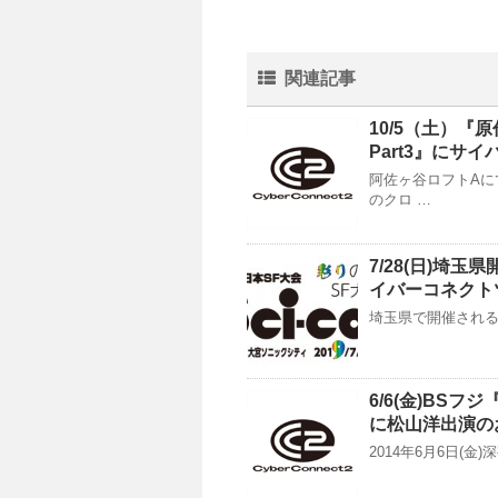
関連記事
10/5（土）
Part3』に
阿佐ヶ谷ロフトAに
のクロ …
7/28(日)埼玉
イバーコネクト
埼玉県で開催される「第
6/6(金)BS
に松山洋出演の
2014年6月6日(金