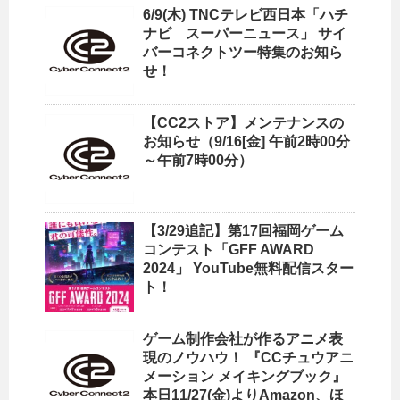
6/9(木) TNCテレビ西日本「ハチ
ナビ スーパーニュース」 サイ
バーコネクトツー特集のお知ら
せ！
【CC2ストア】メンテナンスの
お知らせ（9/16[金] 午前2時00分
～午前7時00分）
【3/29追記】第17回福岡ゲーム
コンテスト「GFF AWARD
2024」 YouTube無料配信スター
ト！
ゲーム制作会社が作るアニメ表
現のノウハウ！ 『CCチュウアニ
メーション メイキングブック』
本日11/27(金)よりAmazon、ほ