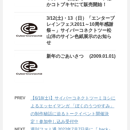
かコトブキヤにて販売開始！
3/12(土)・13（日）「エンターブ
レインフェス2011～10周年感謝
祭～」サイバーコネクトツー松
山洋のサイン色紙展示のお知ら
せ
新年のごあいさつ (2009.01.01)
PREV
【6/18(土)】サイバーコネクトツーミヨシに
よるエッセイマンガ 「ぼくのうつやすみ」
の制作秘話に迫るトークイベント開催決
定！参加申し込み受付中
NEXT
週刊ファミ通 2022年7月7日号に『.hack』