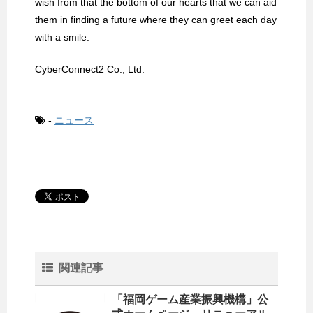
wish from that the bottom of our hearts that we can aid
them in finding a future where they can greet each day
with a smile.
CyberConnect2 Co., Ltd.
-
ニュース
関連記事
「福岡ゲーム産業振興機構」公