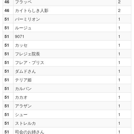
46
フラッペ
2
46
カイトらしき人影
2
51
バーミリオン
1
51
ルージュ
1
51
9071
1
51
カッセ
1
51
フレジェ院長
1
51
フレア・プリス
1
51
ダムドさん
1
51
テリア姫
1
51
カルバン
1
51
カカオ
1
51
アラザン
1
51
シュー
1
51
ストレルカ
1
51
司会のお姉さん
1