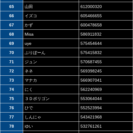
65
山田
612000320
66
イズコ
605466655
67
かず
600478658
68
Misa
586911832
69
uye
575454644
70
ぶりぼーん
575415832
71
ジュン
570687455
72
ネネ
569398245
73
マナカ
566907041
74
にく
562240969
75
３Ｄポリゴン
553064044
76
ひで
552523994
77
しんにゃ
543421968
78
ゆい
532761261