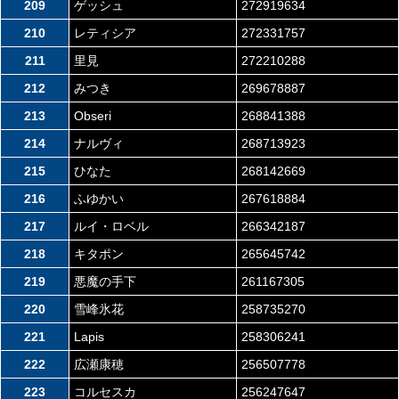
209
ゲッシュ
272919634
210
レティシア
272331757
211
里見
272210288
212
みつき
269678887
213
Obseri
268841388
214
ナルヴィ
268713923
215
ひなた
268142669
216
ふゆかい
267618884
217
ルイ・ロベル
266342187
218
キタポン
265645742
219
悪魔の手下
261167305
220
雪峰氷花
258735270
221
Lapis
258306241
222
広瀬康穂
256507778
223
コルセスカ
256247647