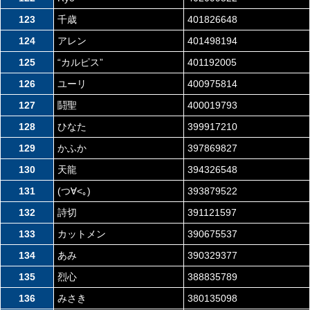
123
千歳
401826648
124
アレン
401498194
125
“カルピス”
401192005
126
ユーリ
400975814
127
鬪聖
400019793
128
ひなた
399917210
129
かふか
397869827
130
天龍
394326548
131
(つ∀<｡)
393879522
132
詩切
391121597
133
カットメン
390675537
134
あみ
390329377
135
烈心
388835789
136
みさき
380135098