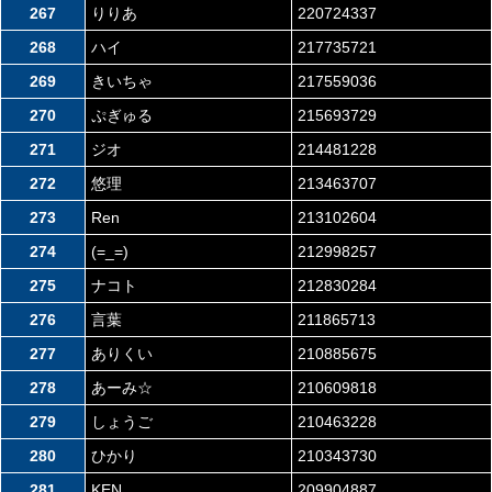
267
りりあ
220724337
268
ハイ
217735721
269
きいちゃ
217559036
270
ぷぎゅる
215693729
271
ジオ
214481228
272
悠理
213463707
273
Ren
213102604
274
(=_=)
212998257
275
ナコト
212830284
276
言葉
211865713
277
ありくい
210885675
278
あーみ☆
210609818
279
しょうご
210463228
280
ひかり
210343730
281
KEN
209904887