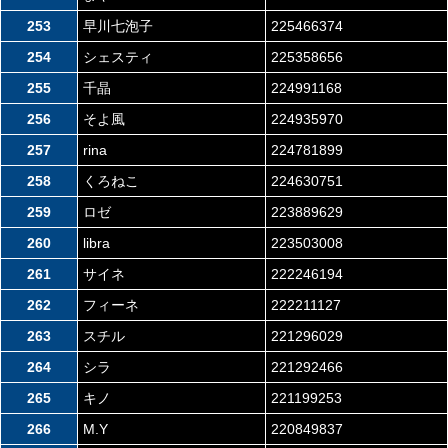
253
早川七泡子
225466374
254
シェスティ
225358656
255
千晶
224991168
256
そよ風
224935970
257
rina
224781899
258
くろねこ
224630751
259
ロゼ
223889629
260
libra
223503008
261
サイネ
222246194
262
フィーネ
222211127
263
スチル
221296029
264
シラ
221292466
265
キノ
221199253
266
M.Y
220849837