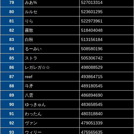
79
みあ%
527013314
80
ルルセ
523601295
81
りら
522973961
82
霧散
518404048
83
白秋
513156184
84
るーみい
508580196
85
ストラ
505306742
86
レガレガ☆☆
498088529
87
reef
493864715
88
斗矛
489180545
89
八雲
486894690
90
ゆっきゅん
483658545
91
わったん
480318840
92
ヴァン
479051339
93
ウィリー
475565635