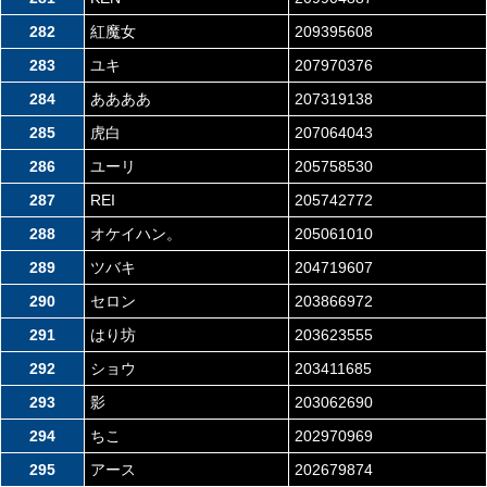
282
紅魔女
209395608
283
ユキ
207970376
284
ああああ
207319138
285
虎白
207064043
286
ユーリ
205758530
287
REI
205742772
288
オケイハン。
205061010
289
ツバキ
204719607
290
セロン
203866972
291
はり坊
203623555
292
ショウ
203411685
293
影
203062690
294
ちこ
202970969
295
アース
202679874