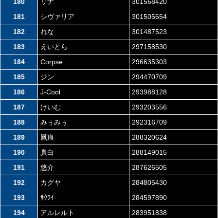
180
リナ
301568420
181
シヴァリア
301505654
182
れな
301487523
183
えいとら
297158530
184
Corpse
296635303
185
ジン
294470709
186
J-Cool
293988128
187
けいむ
293203556
188
みぅみぅ
292316709
189
鳳痕
288320624
190
真白
288149015
191
悠介
287626505
192
カグヤ
284805430
193
ｻｸﾗｲ
284597890
194
アルレルト
283951838