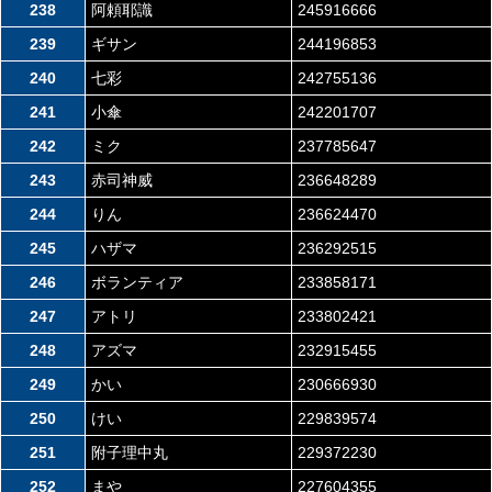
238
阿頼耶識
245916666
239
ギサン
244196853
240
七彩
242755136
241
小傘
242201707
242
ミク
237785647
243
赤司神威
236648289
244
りん
236624470
245
ハザマ
236292515
246
ボランティア
233858171
247
アトリ
233802421
248
アズマ
232915455
249
かい
230666930
250
けい
229839574
251
附子理中丸
229372230
252
まや
227604355