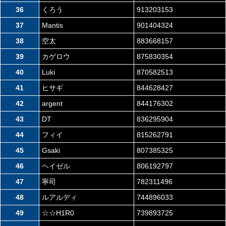
36
くろう
913203153
37
Mantis
901404324
38
空太
883668157
39
カゲロウ
875830354
40
Luki
870582513
41
ヒサギ
844628427
42
argent
844176302
43
DT
836295904
44
フィイ
815262791
45
Gsaki
807385325
46
ヘイゼル
806192797
47
寧司
782311496
48
ルアルディ
744896033
49
☆☆H1R0
739893725