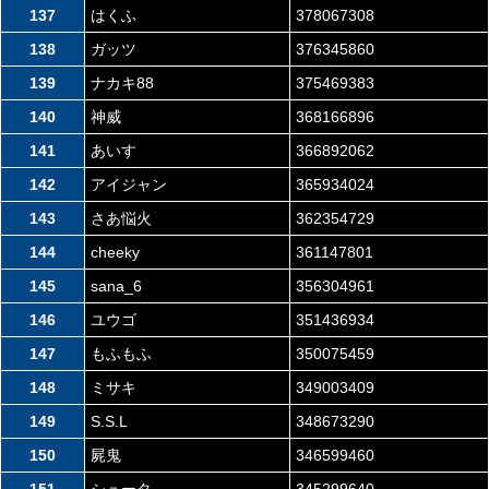
137
はくふ
378067308
138
ガッツ
376345860
139
ナカキ88
375469383
140
神威
368166896
141
あいす
366892062
142
アイジャン
365934024
143
さあ悩火
362354729
144
cheeky
361147801
145
sana_6
356304961
146
ユウゴ
351436934
147
もふもふ
350075459
148
ミサキ
349003409
149
S.S.L
348673290
150
屍鬼
346599460
151
シュータ
345299640