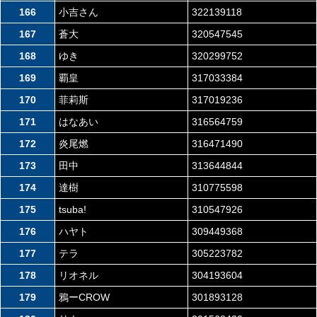
166
小吉さん
322139118
167
蒼大
320547545
168
ゆき
320299752
169
覇皇
317033384
170
菲莉斯
317019236
171
はなあい
316564759
172
炎尾燃
316471490
173
田中
313644844
174
達樹
310775598
175
tsuba!
310547926
176
ハヤト
309449368
177
テラ
305223782
178
リオネル
304193604
179
鴉ーCROW
301893128