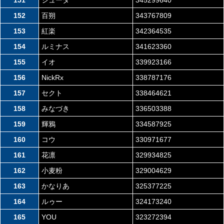
152
百朔
343767809
153
紅楽
342364535
154
ルミナス
341623360
155
イオ
339923166
156
NickRx
338787176
157
セクト
338464621
158
みなづき
336503388
159
輝鴉
334587925
160
コウ
330971677
161
花凛
329934825
162
小麦粉
329004629
163
かなりあ
325377225
164
ルゥー
324173240
165
YOU
323272394