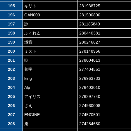
195
キリト
281938725
196
GAN009
281590800
197
詠一
281185849
198
ふぅれゐ
280440381
199
熾音
280246627
200
ミスト
278148956
201
暁
278004013
202
莱宇
277404551
203
king
276963733
204
Alp
276403010
205
アイリス
276297740
206
さえ
274960008
207
ENGINE
274570501
208
庵
274284650