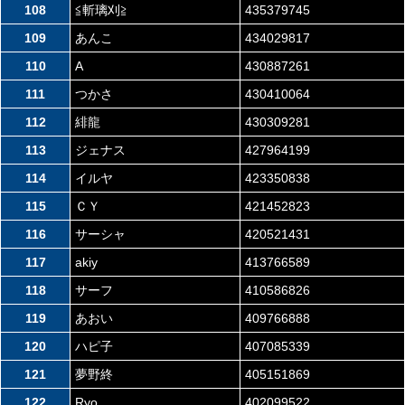
108
≦斬璃刈≧
435379745
109
あんこ
434029817
110
A
430887261
111
つかさ
430410064
112
緋龍
430309281
113
ジェナス
427964199
114
イルヤ
423350838
115
ＣＹ
421452823
116
サーシャ
420521431
117
akiy
413766589
118
サーフ
410586826
119
あおい
409766888
120
ハピ子
407085339
121
夢野終
405151869
122
Ryo
402099522