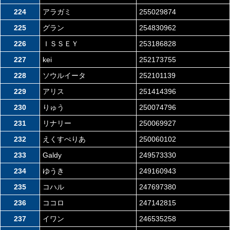
224
アラガミ
255029874
225
グラン
254830962
226
ＩＳＳＥＹ
253186828
227
kei
252173755
228
ソウルイータ
252101139
229
アリス
251414396
230
りゅう
250074796
231
リナリー
250069927
232
えくすぺりあ
250060102
233
Galdy
249573330
234
ゆうき
249160943
235
コハル
247697380
236
ココロ
247142815
237
イワン
246535258