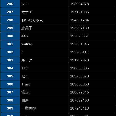
296
レイ
198064378
297
サナエ
197121885
298
おいなりさん
194351784
299
恵美子
193297139
300
44R
192623851
301
walker
192361645
302
K
192205115
303
ルーク
191797078
304
ロナ
190036385
305
ゼロ
189759570
306
Trust
189650858
307
流歩。
188677846
308
由奈
187692463
309
一挙両得
187248413