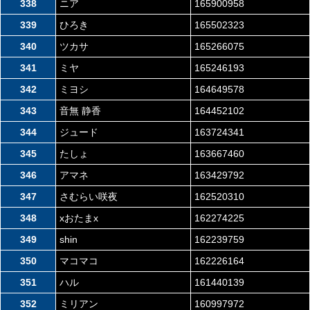
338
ニア
165900958
339
ひろき
165502323
340
ツカサ
165266075
341
ミヤ
165246193
342
ミヨシ
164649578
343
音無 静香
164452102
344
ジュード
163724341
345
たしょ
163667460
346
アマネ
163429792
347
さむらい咲夜
162520310
348
xおたまx
162274225
349
shin
162239759
350
マコマコ
162226164
351
ハル
161440139
352
ミリアン
160997972