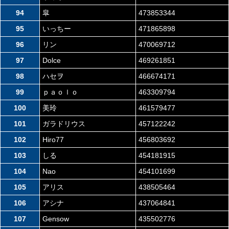
94
皐
473853344
95
いっちー
471865898
96
リン
470069712
97
Dolce
469261851
98
ハセヲ
466674171
99
ｐａｏｌｏ
463309794
100
美玲
461579477
101
ガラドリウス
457122242
102
Hiro77
456803692
103
しる
454181915
104
Nao
454101699
105
アリス
438505464
106
アシナ
437064841
107
Gensow
435502776