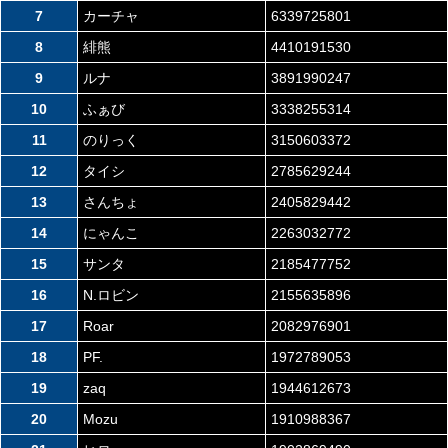
7
カーチャ
6339725801
8
緋熊
4410191530
9
ルナ
3891990247
10
ふぁび
3338255314
11
のりっく
3150603372
12
タイシ
2785629244
13
さんちょ
2405829442
14
にゃんこ
2263032772
15
サンタ
2185477752
16
N.ロビン
2155635896
17
Roar
2082976901
18
PF.
1972789053
19
zaq
1944612673
20
Mozu
1910988367