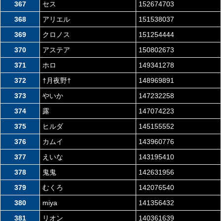
367
セス
152674703
368
アリエル
151538037
369
クロノス
151254444
370
アステア
150802673
371
ホロ
149341278
372
†月夜野†
148969891
373
やいか
147232258
374
露
147074223
375
ヒルダ
145155552
376
カムイ
143960776
377
えいな
143195410
378
鬼鬼
142631956
379
むくろ
142076540
380
miya
141356432
381
リオン
140361639