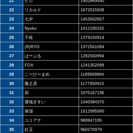
21
ヒロ
1902869490
22
リカルド
1672015938
23
七夕
1453562657
24
Nyoko
1412180155
25
千枝
1379150914
26
(R)RYO
1372561084
27
ぱーぷる
1282550994
28
FOX
1241352099
29
こーひーまめ
1189569884
30
隆之丞
1177950923
31
莉
1075167196
32
傑瑞きすい
1040384370
33
保湿
1012995580
34
ユリアナ
980847195
35
紅玉
960270979