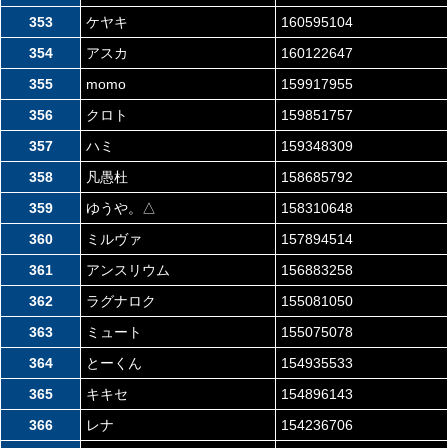
353
ケヤキ
160595104
354
アスカ
160122647
355
momo
159917955
356
クロト
159851757
357
ハミ
159348309
358
凡愚杜
158685792
359
ゆうや。△
158310648
360
ミルヴァ
157894514
361
アンスリウム
156883258
362
ラグナロク
155081050
363
ミュート
155075078
364
とーくん
154935533
365
キキセ
154896143
366
レナ
154236706