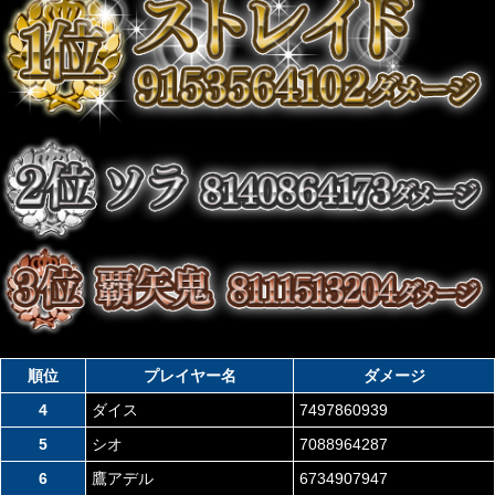
順位
プレイヤー名
ダメージ
4
ダイス
7497860939
5
シオ
7088964287
6
鷹アデル
6734907947