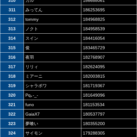
310
カル
186688061
311
みってん
186253695
312
tommy
184968825
313
ノクト
184958539
314
スイン
184416054
315
俊
183465729
316
夜羽
182768907
317
リリィ
182624095
318
ミアーニ
182003815
319
シャラポワ
181719367
320
Pq｡-_-
181649096
321
funo
181153534
322
GaiaX7
180537797
323
夢喰い
180355200
324
サイモン
179288305