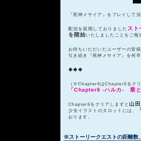
『死神メサイア』をプレイして頂
ストー
配信を延期しておりました
を開始
いたしましたことをご報
お待ちいただいたユーザーの皆
引き続き『死神メサイア』を何
◆◆◆
（※Chapter6はChapte
「Chapter6 -ハルカ-
山田
Chapter6をクリアしますと
少女イラストのタロットには、
おります。
※ストーリークエストの距離数