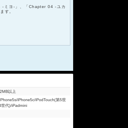
ミヨ-」、「Chapter 04 -ユカ
ります。
12MB以上
iPhone5s/iPhone5c/iPodTouch(第5世
4世代)/iPadmini