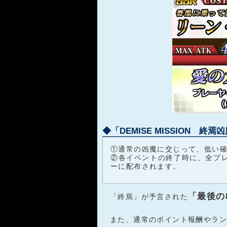
◆「DEMISE MISSION 終焉凶
①通常の凶魔に交じって、低い
②各イベントの終了時に、全プ
ーに配布されます。
「最後の
「終焉」が予言された
また、通常のポイント報酬やラン