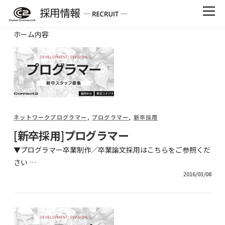
Skip
to
content
ホーム内容
ネットワークプログラマー
,
プログラマー
,
新卒採用
[新卒採用]プログラマー
▼プログラマー卒業制作／卒業論文採用はこちらをご参照くだ
さい …
2016/03/08