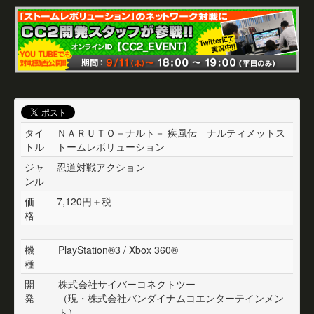
タイ
ＮＡＲＵＴＯ－ナルト－ 疾風伝 ナルティメットス
トル
トームレボリューション
ジャ
忍道対戦アクション
ンル
価
7,120円＋税
格
機
PlayStation®3 / Xbox 360®
種
開
株式会社サイバーコネクトツー
発
（現・株式会社バンダイナムコエンターテインメン
ト）