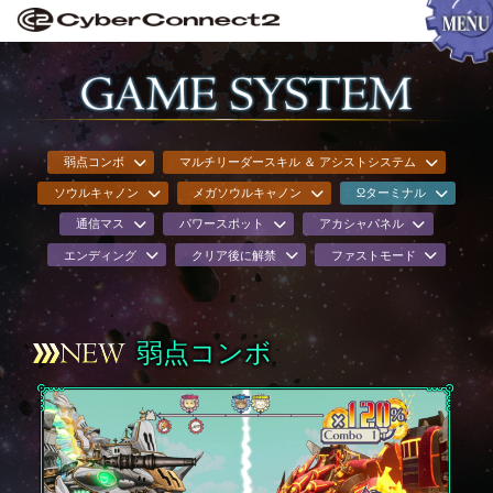
弱点コンボ
マルチリーダースキル ＆ アシストシステム
ソウルキャノン
メガソウルキャノン
Ωターミナル
通信マス
パワースポット
アカシャパネル
エンディング
クリア後に解禁
ファストモード
弱点コンボ