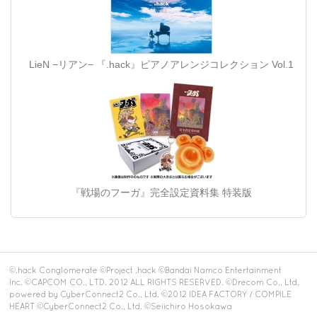
LieN −リアン− 『.hack』ピアノアレンジコレクション Vol.1
『戦場のフーガ』完全設定資料集 特装版
©.hack Conglomerate ©Project .hack ©Bandai Namco Entertainment
Inc. ©CAPCOM CO., LTD. 2012 ALL RIGHTS RESERVED. ©Drecom Co., Ltd.
powered by CyberConnect2 Co., Ltd. ©2012 IDEA FACTORY / COMPILE
HEART ©CyberConnect2 Co., Ltd. ©Seiichiro Hosokawa