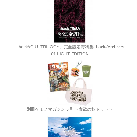
「.hack//G.U. TRILOGY」完全設定資料集 .hack//Archives_
01 LIGHT EDITION
別冊ケモノマガジン 5号 〜食欲の秋セット〜