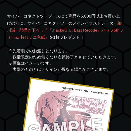
サイバーコネクトツーブースにて商品を
5,000円以上お買い上
げの方
に、サイバーコネクトツーのメインイラストレーター
細
川誠一郎描き下ろし「『.hack//G.U. Last Recode』ハセヲ5thフ
ォーム 特典ミニ色紙」
を1枚プレゼント！
※先着順でのお渡しとなります。
数量限定のため無くなり次第終了とさせていただきます。
※画像はイメージです。
実際のものとはデザインが異なる場合がございます。