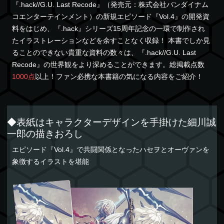
『.hack//G.U. Last Recode』（発売元：株式会社バンダイナム
コエンターテインメント）の新規エピソード『Vol.4』の開発資
料をはじめ、『.hack』シリーズ15周年記念の一環で制作され
たイラストレーションなどを余すことなく収録！ 本書でしか見
ることのできない貴重な資料の数々は、『.hack//G.U. Last
Recode』の世界観をより深めることができます。総掲載点数
1000点
以上！ファン必携な本書籍の気になる内容をご紹介！
◆表紙はキャラクターデザインを手掛けた細川誠
一郎の描きおろし
エピソード『Vol.4』で共闘関係となったハセヲとオーヴァンを
象徴するイラストを堪能