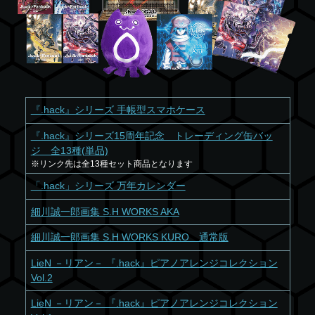
『.hack』シリーズ 手帳型スマホケース
『.hack』シリーズ15周年記念 トレーディング缶バッ
ジ 全13種(単品)
※リンク先は全13種セット商品となります
「.hack」シリーズ 万年カレンダー
細川誠一郎画集 S.H WORKS AKA
細川誠一郎画集 S.H WORKS KURO 通常版
LieN －リアン－ 『.hack』ピアノアレンジコレクション
Vol.2
LieN －リアン－ 『.hack』ピアノアレンジコレクション