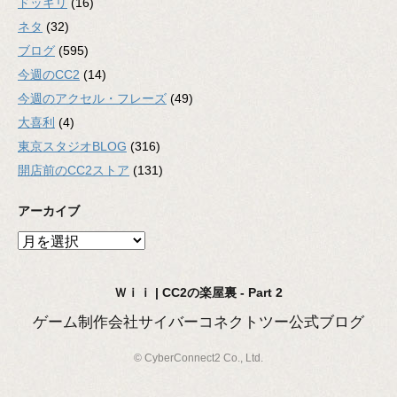
ドッキリ
(16)
ネタ
(32)
ブログ
(595)
今週のCC2
(14)
今週のアクセル・フレーズ
(49)
大喜利
(4)
東京スタジオBLOG
(316)
開店前のCC2ストア
(131)
アーカイブ
ア
ー
カ
Ｗｉｉ | CC2の楽屋裏 - Part 2
イ
ブ
ゲーム制作会社サイバーコネクトツー公式ブログ
© CyberConnect2 Co., Ltd.