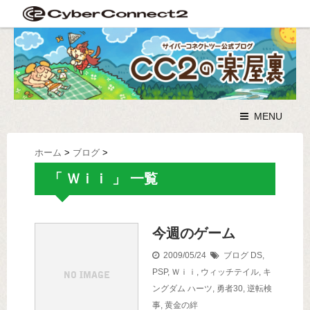
MENU
ホーム
>
ブログ
>
「 Ｗｉｉ 」 一覧
今週のゲーム
2009/05/24
ブログ
DS
,
PSP
,
Ｗｉｉ
,
ウィッチテイル
,
キ
ングダム ハーツ
,
勇者30
,
逆転検
事
,
黄金の絆