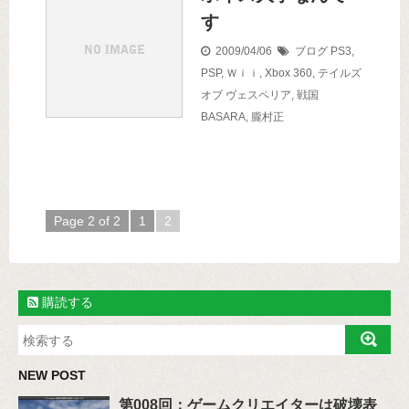
す
2009/04/06
ブログ
PS3
,
PSP
,
Ｗｉｉ
,
Xbox 360
,
テイルズ
オブ ヴェスペリア
,
戦国
BASARA
,
朧村正
Page 2 of 2
1
2
購読する
NEW POST
第008回：ゲームクリエイターは破壊表