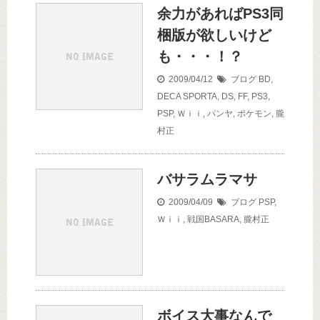
余力があればPS3同
梱版が欲しいけど
も・・・！？
2009/04/12
ブログ
BD
,
DECA SPORTA
,
DS
,
FF
,
PS3
,
PSP
,
Ｗｉｉ
,
パンヤ
,
ポケモン
,
朧
村正
バサラムラマサ
2009/04/09
ブログ
PSP
,
Ｗｉｉ
,
戦国BASARA
,
朧村正
ボイス大事なんで