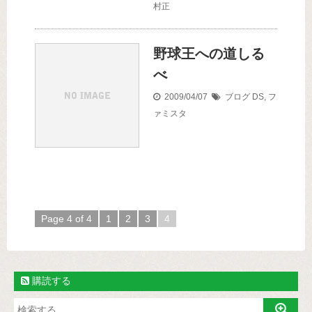
村正
野球王への道しる
べ
2009/04/07
ブログ
DS
,
フ
ァミスタ
Page 4 of 4
1
2
3
4
購読する