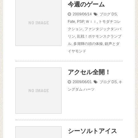
今週のゲーム
2009/06/14
ブログ
DS
,
Fate
,
PSP
,
Ｗｉｉ
,
トモダチコレ
クション
,
ファンタジックタンバ
リン
,
乱戦！ポケモンスクランブ
ル
,
多湖輝の頭の体操
,
銃声とダ
イヤモンド
アクセル全開！
2009/06/01
ブログ
DS
,
キ
ングダム ハーツ
シーソルトアイス