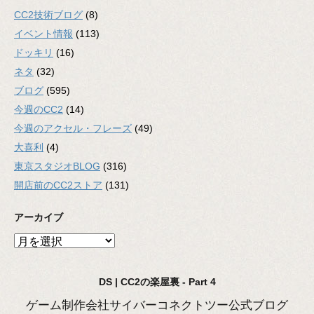
CC2技術ブログ
(8)
イベント情報
(113)
ドッキリ
(16)
ネタ
(32)
ブログ
(595)
今週のCC2
(14)
今週のアクセル・フレーズ
(49)
大喜利
(4)
東京スタジオBLOG
(316)
開店前のCC2ストア
(131)
アーカイブ
ア
ー
カ
DS | CC2の楽屋裏 - Part 4
イ
ブ
ゲーム制作会社サイバーコネクトツー公式ブログ