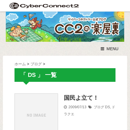
MENU
ホーム
>
ブログ
>
「 DS 」 一覧
国民よ立て！
2009/07/13
ブログ
DS
,
ド
ラクエ