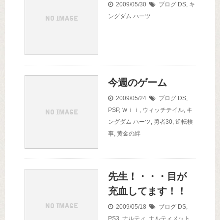
2009/05/30
ブログ
DS
,
キ
ングダム ハーツ
今週のゲーム
2009/05/24
ブログ
DS
,
PSP
,
Ｗｉｉ
,
ウィッチテイル
,
キ
ングダム ハーツ
,
勇者30
,
逆転検
事
,
黄金の絆
先生！・・・目が
充血してます！！
2009/05/18
ブログ
DS
,
PS3
,
ナルティ
,
ナルティメット