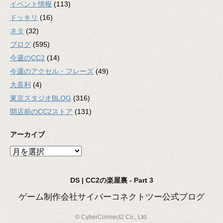
イベント情報
(113)
ドッキリ
(16)
ネタ
(32)
ブログ
(595)
今週のCC2
(14)
今週のアクセル・フレーズ
(49)
大喜利
(4)
東京スタジオBLOG
(316)
開店前のCC2ストア
(131)
アーカイブ
ア
ー
カ
DS | CC2の楽屋裏 - Part 3
イ
ブ
ゲーム制作会社サイバーコネクトツー公式ブログ
© CyberConnect2 Co., Ltd.