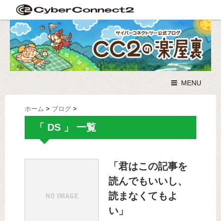
MENU
ホーム
>
ブログ
>
「 DS 」 一覧
「君はこの記事を
読んでもいいし、
読まなくてもよ
い」