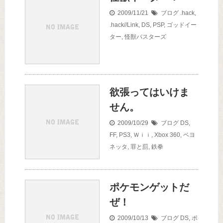
2009/11/21
ブログ
.hack
,
.hack//Link
,
DS
,
PSP
,
ゴッドイー
ター
,
怪獣バスターズ
欲張ってはいけま
せん。
2009/10/29
ブログ
DS
,
FF
,
PS3
,
Ｗｉｉ
,
Xbox 360
,
ベヨ
ネッタ
,
罪と罰
,
鉄拳
ポケモンゲットだ
ぜ！
2009/10/13
ブログ
DS
,
ポ