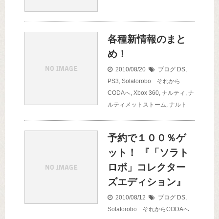
各種新情報のまと
め！
2010/08/20
ブログ
DS
,
PS3
,
Solatorobo それから
CODAへ
,
Xbox 360
,
ナルティ
,
ナ
ルティメットストーム
,
ナルト
予約で１００％ゲ
ット！ 『「ソラト
ロボ」コレクター
ズエディション』
2010/08/12
ブログ
DS
,
Solatorobo それからCODAへ