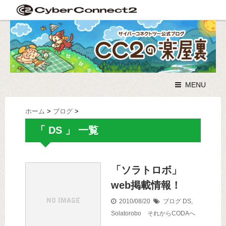
MENU
ホーム
>
ブログ
>
「 DS 」 一覧
「ソラトロボ」
web掲載情報！
2010/08/20
ブログ
DS
,
Solatorobo それからCODAへ