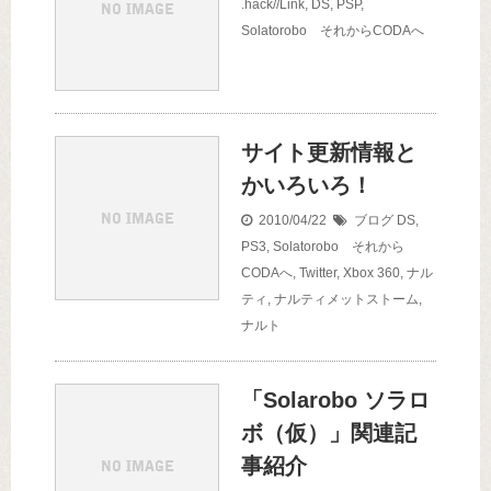
.hack//Link
,
DS
,
PSP
,
Solatorobo それからCODAへ
サイト更新情報と
かいろいろ！
2010/04/22
ブログ
DS
,
PS3
,
Solatorobo それから
CODAへ
,
Twitter
,
Xbox 360
,
ナル
ティ
,
ナルティメットストーム
,
ナルト
「Solarobo ソラロ
ボ（仮）」関連記
事紹介