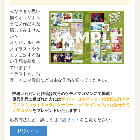
みなさまが思い
描くオリジナル
ケモノ作品を投
稿してみません
か？
オリジナルケモ
ノイラストやケ
モノに対する熱
い作品を募集し
ています！
イラストや、写
真、４コマ漫画など自由な作品を送ってください。
投稿いただいた作品は次号のケモノマガジンにて掲載！
優秀作品に選ばれた方には
サイバーコネクトツー代表松山洋とケ
モノマスコットキャラクターシーニャのサインが入った次号ケモ
ノマガジン
をプレゼントいたします！
応募方法など、詳しくは
特設サイト
をご覧ください。
特設サイト